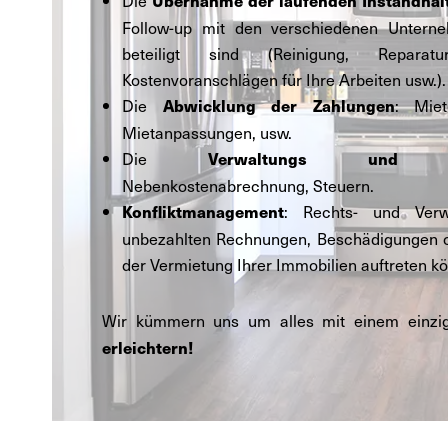
Die
Übernahme der laufenden Instandhal
Follow-up mit den verschiedenen Unterne
beteiligt sind (Reinigung, Reparat
Kostenvoranschlägen für Ihre Arbeiten usw.).
Die
: Miet
Abwicklung der Zahlungen
Mietanpassungen, usw.
Die
Verwaltungs und Buchh
Nebenkostenabrechnung, Steuern.
: Rechts- und Verwa
Konfliktmanagement
unbezahlten Rechnungen, Beschädigungen ode
der Vermietung Ihrer Immobilien auftreten k
Wir kümmern uns um alles mit einem einzi
erleichtern!