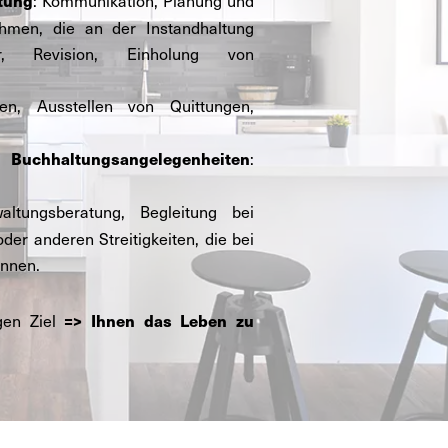
: Kommunikation, Planung und
tung
hmen, die an der Instandhaltung
ur, Revision, Einholung von
en, Ausstellen von Quittungen,
:
altungsangelegenheiten
ltungsberatung, Begleitung bei
r anderen Streitigkeiten, die bei
önnen.
gen Ziel
=> Ihnen das Leben zu