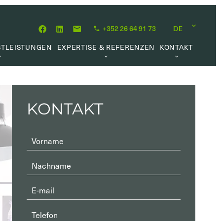
+352 26 64 91 73
DE
STLEISTUNGEN
EXPERTISE & REFERENZEN
KONTAKT
MITTLUNG
ÜBER UNS
KARRIEREMÖGLICHKEIT
HÖPFUNG
UNSERE PHILOSOPHIE
RWALTUNG
REFERENZEN
KONTAKT
UFTRAG
KUNDENMEINUNGEN
L MARKET
HE LINKS