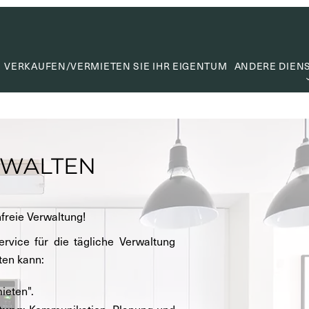
VERKAUFEN/VERMIETEN SIE IHR EIGENTUM
ANDERE DIEN
WERTER
WERTSC
MIETVE
RWALTEN
SUCHA
CAPITA
freie Verwaltung!
NÜTZLIC
rvice für die tägliche Verwaltung
ten kann:
ieten".