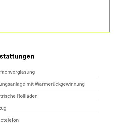
stattungen
ifachverglasung
tungsanlage mit Wärmerückgewinnung
trische Rollläden
zug
eotelefon