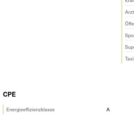
Kra
Arz
Öffe
Spo
Sup
Taxi
CPE
Energieeffizienzklasse
A