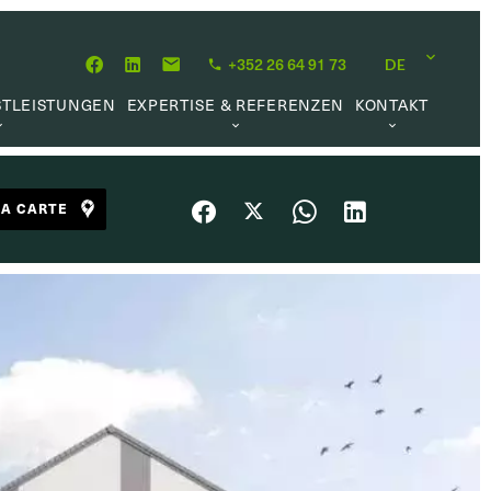
+352 26 64 91 73
DE
STLEISTUNGEN
EXPERTISE & REFERENZEN
KONTAKT
MITTLUNG
ÜBER UNS
KARRIEREMÖGLICHKEIT
HÖPFUNG
UNSERE PHILOSOPHIE
LA CARTE
RWALTUNG
REFERENZEN
UFTRAG
KUNDENMEINUNGEN
L MARKET
HE LINKS