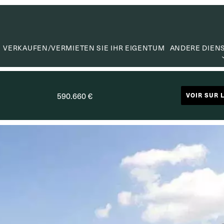
VERKAUFEN/VERMIETEN SIE IHR EIGENTUM
ANDERE DIEN
WERTER
WERTSC
590.660 €
VOIR SUR 
MIETVE
SUCHA
CAPITA
NÜTZLIC