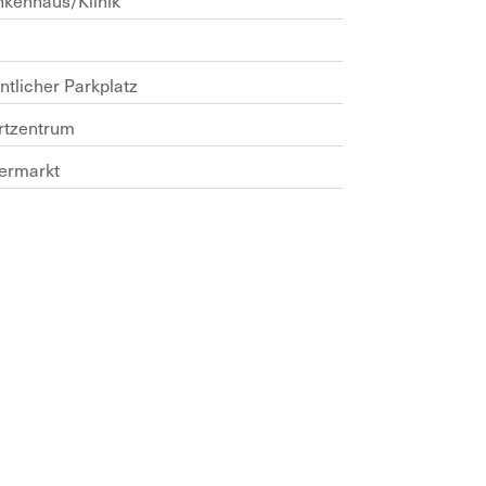
nkenhaus/Klinik
t
ntlicher Parkplatz
rtzentrum
ermarkt