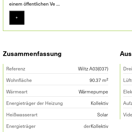
einem öffentlichen Ve
...
+
Zusammenfassung
Aus
Referenz
Wiltz A03(037)
Dre
Wohnfläche
90.37 m²
Lüf
Wärmeart
Wärmepumpe
Elek
Energieträger der Heizung
Kollektiv
Auf
Heißwasserart
Solar
Vid
Energieträger der
Kollektiv