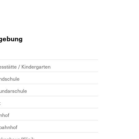
gebung
sstätte / Kindergarten
ndschule
undarschule
t
nhof
bahnhof