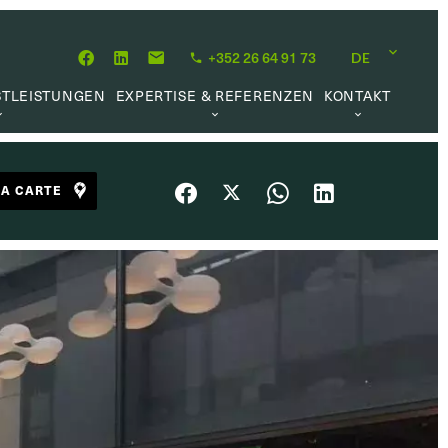
+352 26 64 91 73
DE
STLEISTUNGEN
EXPERTISE & REFERENZEN
KONTAKT
MITTLUNG
ÜBER UNS
KARRIEREMÖGLICHKEIT
HÖPFUNG
UNSERE PHILOSOPHIE
LA CARTE
RWALTUNG
REFERENZEN
UFTRAG
KUNDENMEINUNGEN
L MARKET
HE LINKS