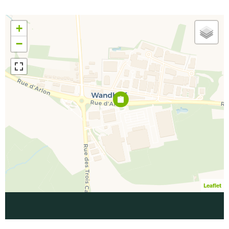
+
−
Leaflet