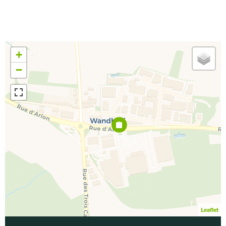
+
−
Leaflet