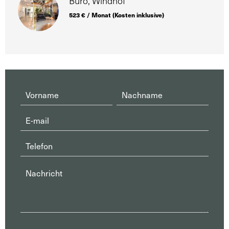
Büro, Windhof
523 € / Monat (Kosten inklusive)