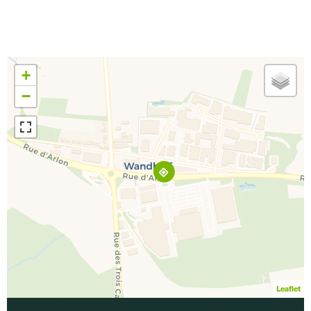
+
−
Leaflet