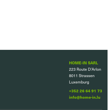
HOME-IN SARL
223 Route D'Arlon
8011
Strassen
Luxemburg
+352 26 64 91 73
info@home-in.lu