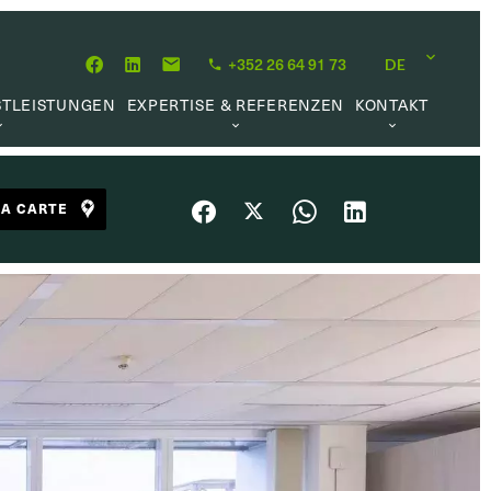
+352 26 64 91 73
DE
STLEISTUNGEN
EXPERTISE & REFERENZEN
KONTAKT
MITTLUNG
ÜBER UNS
KARRIEREMÖGLICHKEIT
HÖPFUNG
UNSERE PHILOSOPHIE
LA CARTE
RWALTUNG
REFERENZEN
UFTRAG
KUNDENMEINUNGEN
L MARKET
HE LINKS