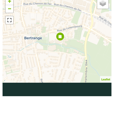
+
−
Leaflet