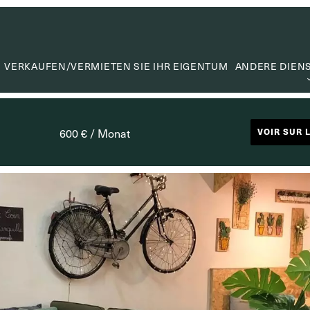
VERKAUFEN/VERMIETEN SIE IHR EIGENTUM
ANDERE DIEN
WERTER
WERTSC
600 € / Monat
VOIR SUR 
MIETVE
SUCHA
CAPITA
NÜTZLIC