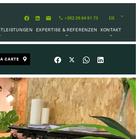
+352 26 64 91 73
DE
STLEISTUNGEN
EXPERTISE & REFERENZEN
KONTAKT
MITTLUNG
ÜBER UNS
KARRIEREMÖGLICHKEIT
HÖPFUNG
UNSERE PHILOSOPHIE
LA CARTE
RWALTUNG
REFERENZEN
UFTRAG
KUNDENMEINUNGEN
L MARKET
HE LINKS