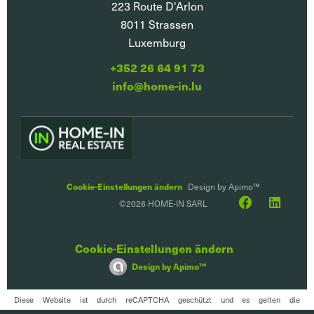
223 Route D'Arlon
8011
Strassen
Luxemburg
+352 26 64 91 73
info@home-in.lu
Cookie-Einstellungen ändern
Design by
Apimo™
©2026 HOME-IN SARL
Cookie-Einstellungen ändern
Design by
Apimo™
Diese Website ist durch reCAPTCHA geschützt und es gelten die
Datenschutzbestimmungen
und
Nutzungsbedingungen
von Google.