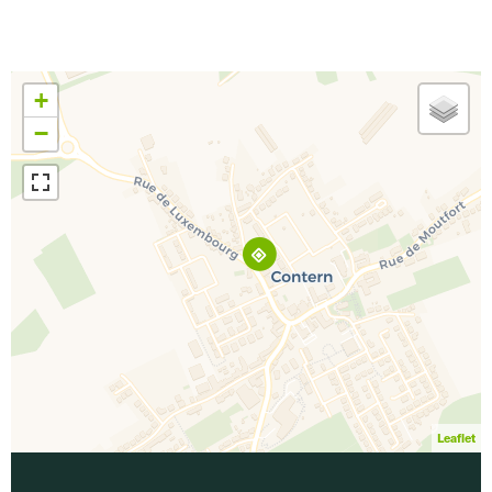
+
−
Leaflet