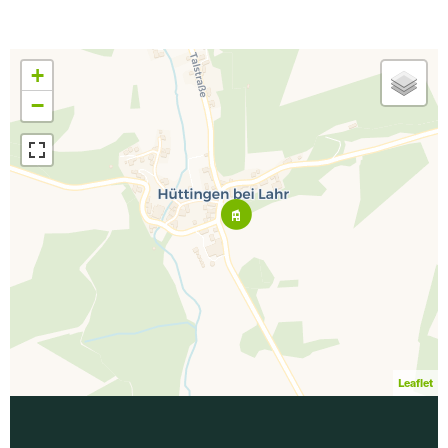
+
−
Leaflet