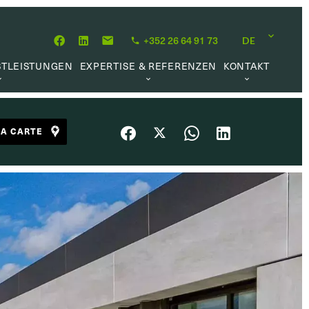
+352 26 64 91 73
DE
STLEISTUNGEN
EXPERTISE & REFERENZEN
KONTAKT
MITTLUNG
ÜBER UNS
KARRIEREMÖGLICHKEIT
HÖPFUNG
UNSERE PHILOSOPHIE
LA CARTE
RWALTUNG
REFERENZEN
UFTRAG
KUNDENMEINUNGEN
L MARKET
HE LINKS