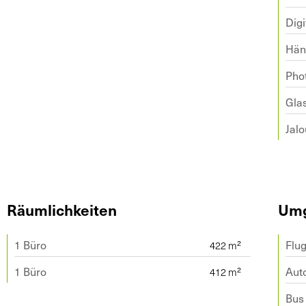
Dig
Hän
Pho
Gla
Jalo
Räumlichkeiten
Um
1 Büro
Flu
1 Büro
Aut
Bus