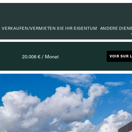
VERKAUFEN/VERMIETEN SIE IHR EIGENTUM
ANDERE DIEN
WERTER
WERTSC
20.006 € / Monat
VOIR SUR 
MIETVE
SUCHA
CAPITA
NÜTZLIC