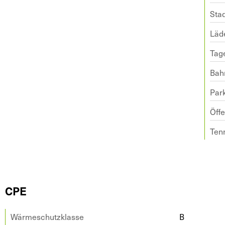
Sta
Läd
Tage
Bah
Par
Öffe
Ten
CPE
Wärmeschutzklasse
B