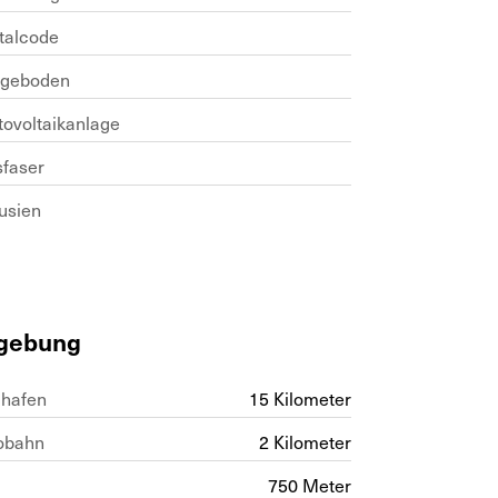
italcode
geboden
tovoltaikanlage
sfaser
usien
gebung
ghafen
15 Kilometer
obahn
2 Kilometer
750 Meter