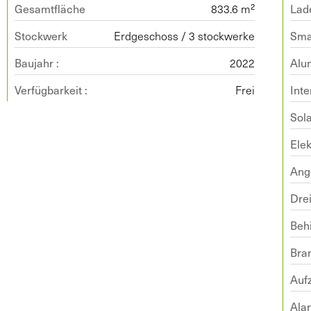
Gesamtfläche
833.6 m²
Lad
Stockwerk
Erdgeschoss / 3 stockwerke
Sma
Baujahr :
2022
Alu
Verfügbarkeit :
Frei
Inte
Sol
Elek
Ang
Dre
Beh
Bra
Auf
Ala