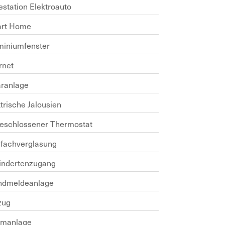
estation Elektroauto
rt Home
miniumfenster
rnet
aranlage
trische Jalousien
eschlossener Thermostat
ifachverglasung
indertenzugang
ndmeldeanlage
zug
rmanlage