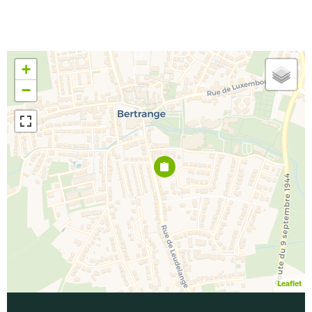
+
−
Leaflet