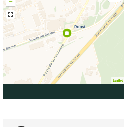
−
Leaflet