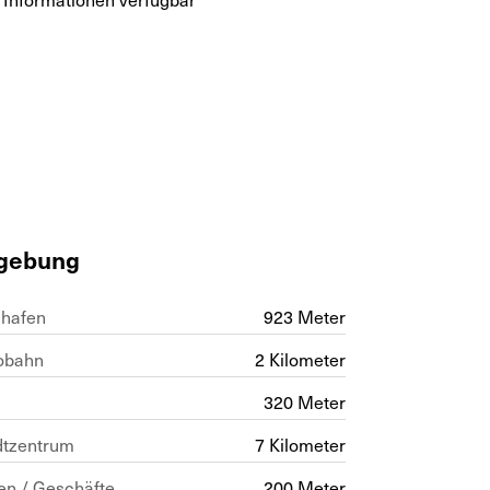
gebung
ghafen
923 Meter
obahn
2 Kilometer
320 Meter
dtzentrum
7 Kilometer
en / Geschäfte
200 Meter