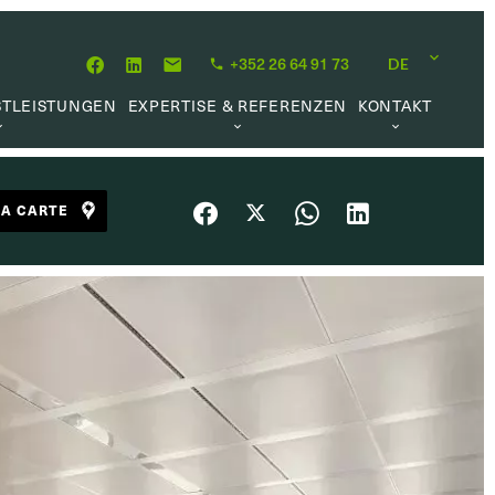
+352 26 64 91 73
DE
STLEISTUNGEN
EXPERTISE & REFERENZEN
KONTAKT
MITTLUNG
ÜBER UNS
KARRIEREMÖGLICHKEIT
HÖPFUNG
UNSERE PHILOSOPHIE
LA CARTE
RWALTUNG
REFERENZEN
UFTRAG
KUNDENMEINUNGEN
L MARKET
HE LINKS