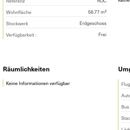
Referenz
RDC
Wohnfläche
56.77 m²
Stockwerk
Erdgeschoss
Verfügbarkeit :
Frei
Räumlichkeiten
Um
Keine Informationen verfügbar
Flu
Aut
Bus
Sta
Läd