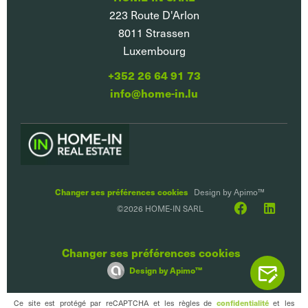
223 Route D'Arlon
8011
Strassen
Luxembourg
+352 26 64 91 73
info@home-in.lu
Changer ses préférences cookies
Design by
Apimo™
©2026 HOME-IN SARL
Changer ses préférences cookies
Design by
Apimo™
CONTACTEZ
Ce site est protégé par reCAPTCHA et les règles de
confidentialité
et les