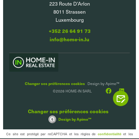
223 Route D'Arlon
8011
Strassen
Luxembourg
+352 26 64 91 73
info@home-in.lu
Changer ses préférences cookies
Design by
Apimo™
©2026 HOME-IN SARL
CONTACTEZ
Changer ses préférences cookies
Design by
Apimo™
Ce site est protégé par reCAPTCHA et les règles de
et les
confidentialité