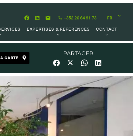
+352 26 64 91 73
FR
SERVICES
EXPERTISES & RÉFÉRENCES
CONTACT
MATION
À PROPOS
OPPORTUNITÉ CARRIÈRE
 DE VALEUR
NOTRE PHILOSOPHIE
PARTAGER
LA CARTE
 LOCATIVE
RÉFÉRENCES
 RECHERCHE
AVIS CLIENTS
L MARKET
 UTILES