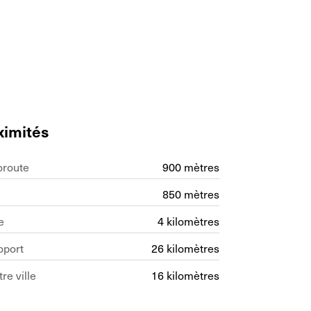
ximités
oroute
900 mètres
850 mètres
e
4 kilomètres
oport
26 kilomètres
re ville
16 kilomètres