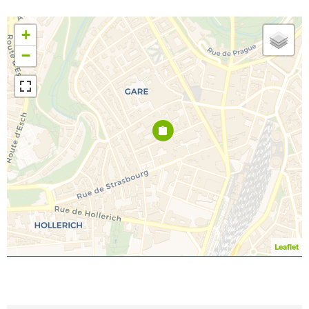
+
−
Leaflet