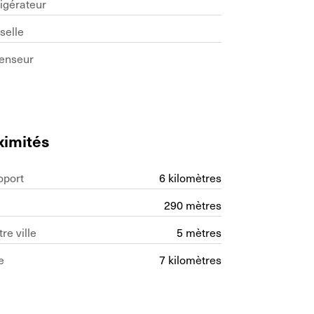
igérateur
selle
enseur
ximités
oport
6 kilomètres
290 mètres
re ville
5 mètres
e
7 kilomètres