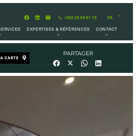
+352 26 64 91 73
FR
SERVICES
EXPERTISES & RÉFÉRENCES
CONTACT
MATION
À PROPOS
OPPORTUNITÉ CARRIÈRE
 DE VALEUR
NOTRE PHILOSOPHIE
PARTAGER
LA CARTE
 LOCATIVE
RÉFÉRENCES
 RECHERCHE
AVIS CLIENTS
L MARKET
 UTILES