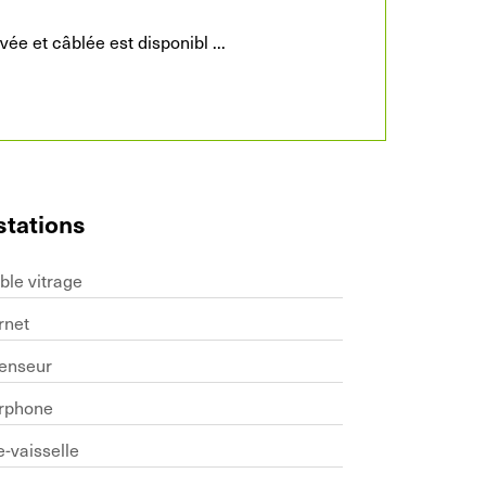
ée et câblée est disponibl
...
stations
ble vitrage
rnet
enseur
erphone
-vaisselle