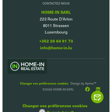
CONTACTEZ-NOUS
HOME-IN SARL
223 Route D'Arlon
8011
Strassen
Luxembourg
+352 26 64 91 73
info@home-in.lu
Changer ses préférences cookies
Design by
Apimo™
©2026 HOME-IN SARL
CONTACTEZ
Changer ses préférences cookies
Design by
Apimo™