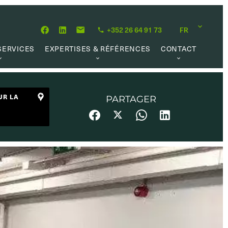
+352 26 64 91 73
FR
SERVICES
EXPERTISES & RÉFÉRENCES
CONTACT
MATION
À PROPOS
OPPORTUNITÉ CARRIÈRE
 DE VALEUR
NOTRE PHILOSOPHIE
UR LA
PARTAGER
 LOCATIVE
RÉFÉRENCES
 RECHERCHE
AVIS CLIENTS
L MARKET
 UTILES