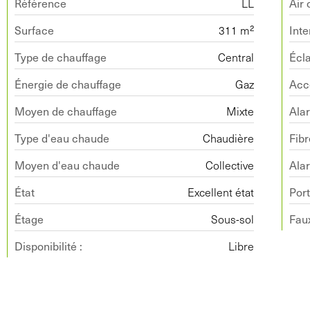
Référence
LL
Air 
Surface
311 m²
Inte
Type de chauffage
Central
Écla
Énergie de chauffage
Gaz
Acc
Moyen de chauffage
Mixte
Ala
Type d'eau chaude
Chaudière
Fibr
Moyen d'eau chaude
Collective
Ala
État
Excellent état
Port
Étage
Sous-sol
Fau
Disponibilité :
Libre