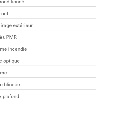
conditionné
rnet
irage extérieur
ès PMR
rme incendie
e optique
rme
e blindée
x plafond