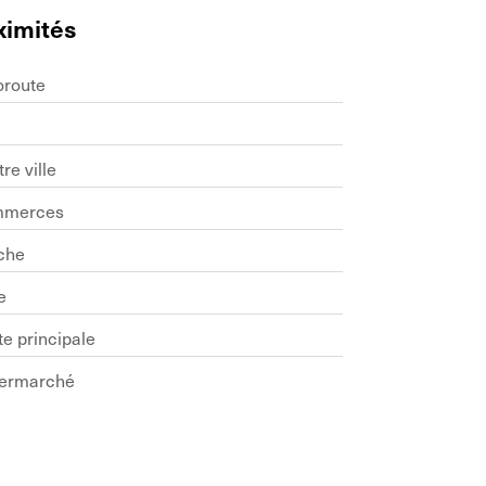
ximités
oroute
re ville
merces
che
e
e principale
ermarché