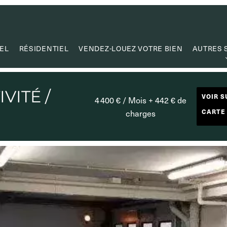
EL
RÉSIDENTIEL
VENDEZ-LOUEZ VOTRE BIEN
AUTRES 
ESTI
CRÉATION
VITÉ /
VOIR S
4 400 € / Mois + 442 € de
GESTION
CARTE
charges
MANDAT DE
CAPITA
LIENS