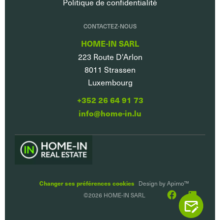
Politique de confidentialité
CONTACTEZ-NOUS
HOME-IN SARL
223 Route D'Arlon
8011
Strassen
Luxembourg
+352 26 64 91 73
info@home-in.lu
Changer ses préférences cookies
Design by
Apimo™
©2026 HOME-IN SARL
CONTACTEZ