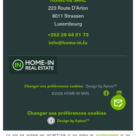
223 Route D'Arlon
8011
Strassen
Luxembourg
+352 26 64 91 73
info@home-in.lu
Changer ses préférences cookies
Design by
Apimo™
©2026 HOME-IN SARL
CONTACTEZ
Changer ses préférences cookies
Design by
Apimo™
Ce site est protégé par reCAPTCHA et les règles de
confidentialité
et les