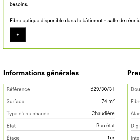
besoins.
Fibre optique disponible dans le bâtiment – salle de réun
+
Informations générales
Pre
Référence
Dou
B29/30/31
Surface
Fibr
74 m²
Type d'eau chaude
Ala
Chaudière
État
Dig
Bon état
Étage
Int
1er