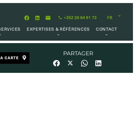
+352 26 64 91 73
FR
SERVICES
EXPERTISES & RÉFÉRENCES
CONTACT
MATION
À PROPOS
OPPORTUNITÉ CARRIÈRE
 DE VALEUR
NOTRE PHILOSOPHIE
PARTAGER
LA CARTE
 LOCATIVE
RÉFÉRENCES
 RECHERCHE
AVIS CLIENTS
L MARKET
 UTILES