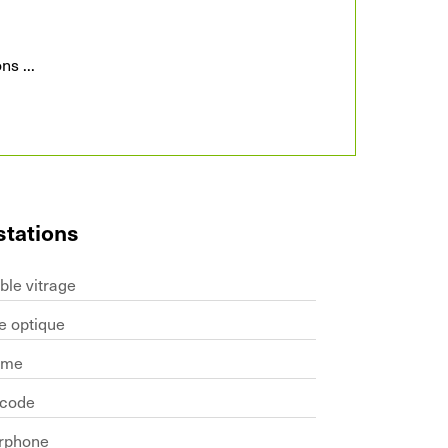
ions
...
stations
ble vitrage
e optique
rme
icode
erphone