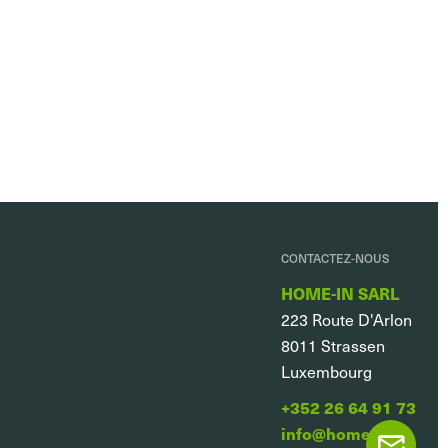
CONTACTEZ-NOUS
HOME-IN SARL
223 Route D'Arlon
8011
Strassen
Luxembourg
+352 26 64 91 73
info@home-in.lu
CONTACTE