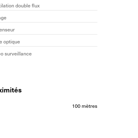
ilation double flux
age
enseur
e optique
o surveillance
ximités
100 mètres