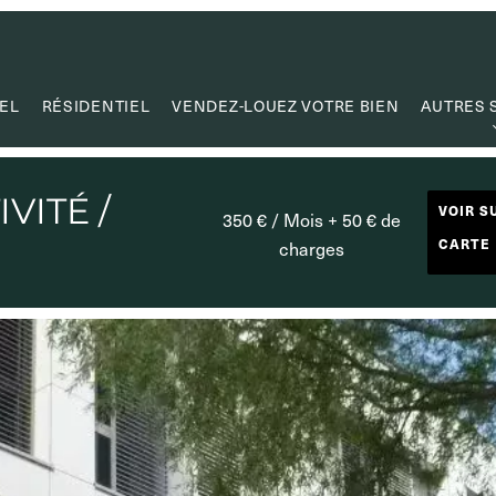
EL
RÉSIDENTIEL
VENDEZ-LOUEZ VOTRE BIEN
AUTRES 
ESTI
CRÉATION
VITÉ /
VOIR S
350 € / Mois + 50 € de
GESTION
CARTE
charges
MANDAT DE
CAPITA
LIENS