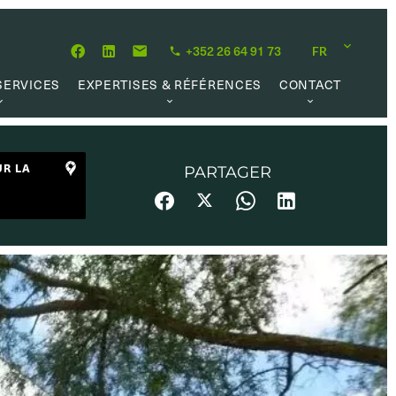
+352 26 64 91 73
FR
SERVICES
EXPERTISES & RÉFÉRENCES
CONTACT
MATION
À PROPOS
OPPORTUNITÉ CARRIÈRE
 DE VALEUR
NOTRE PHILOSOPHIE
UR LA
PARTAGER
 LOCATIVE
RÉFÉRENCES
 RECHERCHE
AVIS CLIENTS
L MARKET
 UTILES